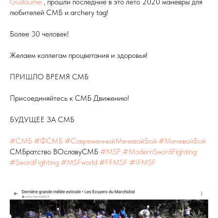
Guillaume
, прошли последние в это лето 2020 маневры для
любителей СМБ и archery tag!
Более 30 человек!
Желаем коллегам процветания и здоровья!
ПРИШЛО ВРЕМЯ СМБ
Присоединяйтесь к СМБ Движению!
БУДУЩЕЕ ЗА СМБ
#СМБ
#ФСМБ
#СовременныйМечевойБой
#МечевойБой
СМБратство ВОславуСМБ
#MSF
#ModernSwordFighting
#SwordFighting
#MSFworld
#FFMSF
#IFMSF