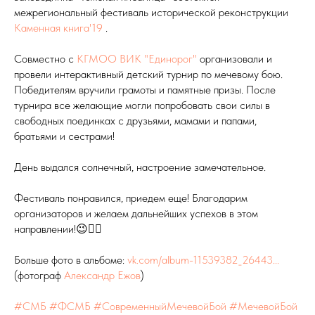
межрегиональный фестиваль исторической реконструкции
Каменная книга'19
.
Совместно с
КГМОО ВИК "Единорог"
организовали и
провели интерактивный детский турнир по мечевому бою.
Победителям вручили грамоты и памятные призы. После
турнира все желающие могли попробовать свои силы в
свободных поединках с друзьями, мамами и папами,
братьями и сестрами!
День выдался солнечный, настроение замечательное.
Фестиваль понравился, приедем еще! Благодарим
организаторов и желаем дальнейших успехов в этом
направлении!😉👍🏻
Больше фото в альбоме:
vk.com/album-11539382_26443...
(фотограф
Александр Ежов
)
#СМБ
#ФСМБ
#СовременныйМечевойБой
#МечевойБой