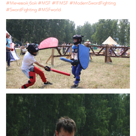
#Мечевой_бой
#MSF
#IFMSF
#ModernSwordFighting
#SwordFighting
#MSFworld