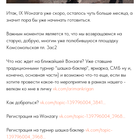
Итак, IX Wонzага уже скоро, осталось чуть больше месяца, а
значит пора бы уже начинать готовиться.
Важным моментом является то, что мы возвращаемся на
старую, добрую, многим уже полюбившуюся площадку
Комсомольская пл. 3ас2
Что нас ждет на ближайшей Вонзаге? Уже ставшие
традиционными турнир "шашка-баклер", ярмарка, СМБ ну и,
конечно, основная части) и возможно что-то еще, если вы
хотите провести какое-то мероприятие в рамках нашего -
велкам ко мне в личку
vk.com/arimankrigan
Как добраться?
vk.com/topic-139796004_3841...
Регистрация на Wонzагу
vk.com/topic-139796004_3968...
Регистрация на турнир шашка баклер
vk.com/topic-
139796004_3968...