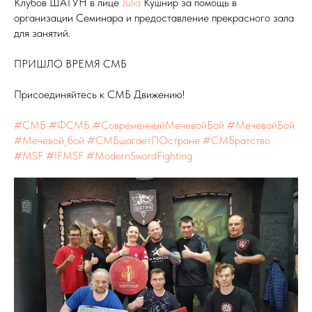
Клубов ШАТУН в лице
Julia
Кушнир за помощь в
организации Семинара и предоставление прекрасного зала
для занятий.
ПРИШЛО ВРЕМЯ СМБ
Присоединяйтесь к СМБ Движению!
#СМБ
#ФСМБ
#СовременныйМечевойБой
#МечевойБой
#Мечевой_бой
#СМБшагаетПОстране
#СМБратство
#MSF
#IFMSF
#ModernSwordFighting