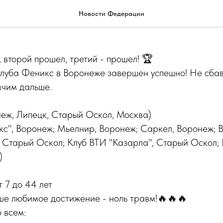
о СМБ прошёл в Липецке!
Новости Федерации
второй прошел, третий - прошел! 🏆
клуба Феникс в Воронеже завершен успешно! Не сба
мчим дальше.
неж, Липецк, Старый Оскол, Москва)
кс", Воронеж; Мьелнир, Воронеж; Саркел, Воронеж; В
, Старый Оскол; Клуб ВТИ "Казарла", Старый Оскол;
)
т 7 до 44 лет
е любимое достижение - ноль травм!🔥🔥🔥
 всем: