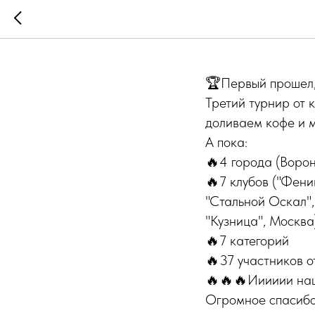
Турнир п
🏆Первый прошел, 
Третий турнир от 
доливаем кофе и 
А пока:
🔥4 города (Воро
🔥7 клубов ("Фени
"Стальной Оскал"
"Кузница", Москва
🔥7 категорий
🔥37 участников о
🔥🔥🔥Ииииии наш
Огромное спасибо