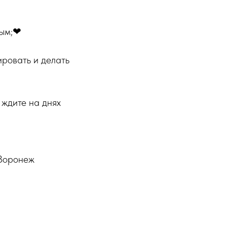
ным;❤
ировать и делать
 ждите на днях
#Воронеж