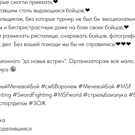
орые смогли приехать;❤
итавшим столь выдающихся бойцов;❤
ельщикам, без которых турнир не был бы эмоциональ
м и беспристрастным даже на боях своих бойцов;❤
ал размечать ристалище, снаряжать бойцов, фотограф
х дел. Без вашей помощи мы бы не справились!❤❤❤
ционного "до новых встреч". Организаторам всё мало,
ира 🤪
ныйМечевойБой #смбВоронеж #МечевойБой #MSF
ting #SwordFighting #MSFworld #стрельбаизлука 
спортдетям #ЗОЖ
ка
поделившихся