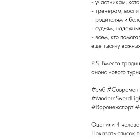
- участникам, кот
- тренерам, восп
- родителям и бол
- судьям, надежны
- всем, кто помог
еще тысячу важны
P.S. Вместо тради
анонс нового турн
#смб #Современ
#ModernSwordFigh
#Воронежспорт #
Оценили 4 челове
Показать список 