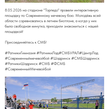
8.05.2026 на стадионе "Торпедо" провели интерактивную
площадку по Современному мечевому бою. Молодёжь всей
области соревновались в летнем биотлоне, а когда у них
была свободная минутка, приходили знакомиться с нашей
площадкой!
Присоединяйтесь к СМБ!
#РатникиГимназия #РатникиЛад#СМБУРАЛ#ЦентрЛад
#Современныймечевойбой #Шадринск #СМБШадринск
#РатникиШадринск #СМБ #ФСМБ
#СовременныйМечевойБой