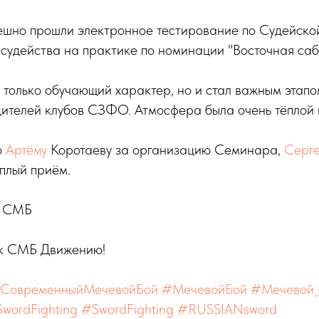
ешно прошли электронное тестирование по Судейско
судейства на практике по номинации "Восточная сабл
только обучающий характер, но и стал важным этапо
дителей клубов СЗФО. Атмосфера была очень тёплой 
о
Артёму
Коротаеву за организацию Семинара,
Серг
плый приём.
 СМБ
 к СМБ Движению!
СовременныйМечевойБой
#МечевойБой
#Мечевой_
wordFighting
#SwordFighting
#RUSSIANsword