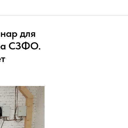
нар для
на СЗФО.
ет