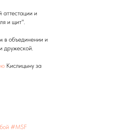
й аттестации и
я и щит".
м в объединении и
и дружеской.
ею
Кислицыну за
бой
#MSF