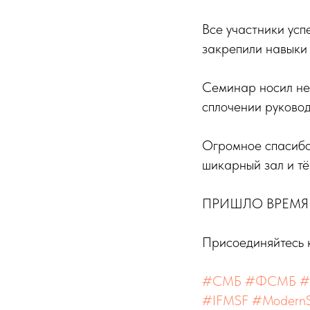
Все участники усп
закрепили навыки 
Семинар носил не 
сплочении руково
Огромное спасиб
шикарный зал и тё
ПРИШЛО ВРЕМЯ
Присоединяйтесь
#СМБ
#ФСМБ
#
#IFMSF
#ModernS