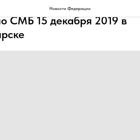
чёт с Первенства Новосиби
Новости Федерации
по СМБ 15 декабря 2019 в
рске