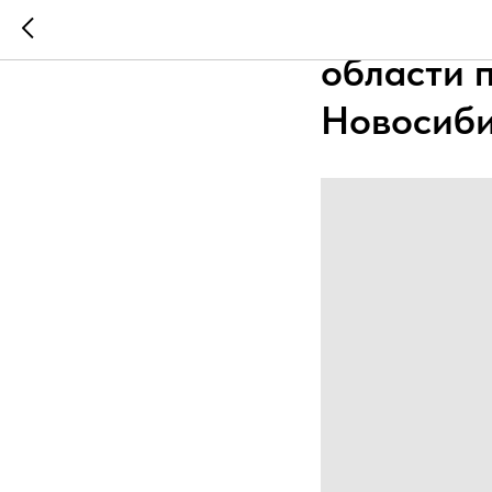
Видео от
области 
Новосиби