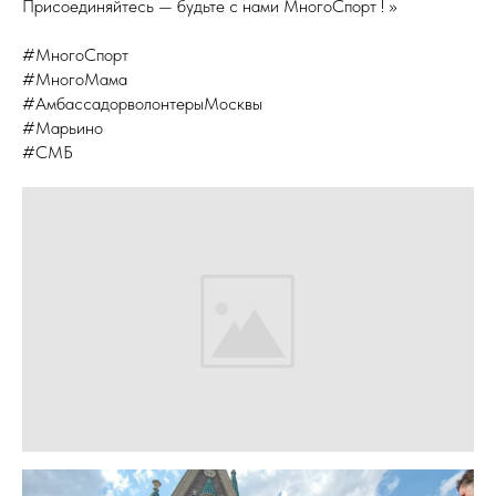
Присоединяйтесь — будьте с нами МногоСпорт ! »
#МногоСпорт
#МногоМама
#АмбассадорволонтерыМосквы
#Марьино
#СМБ