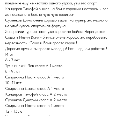
поединке ему не хватало одного удара, увы это спорт.
Канцеров Тимофей вышел на бои с хорошим настроем и вел
до последнего боя,но чуть чуть проиграл
Суренков Дима очень хорошо вышел на турнир ,но немного
не улыбнулась спортивная фортуна.
Завершили турнир наши уже взрослые бойцы :Черендаков
Саша и Ильин Ваня - бились очень хорошо ,но перебоевки,
нервозность : Саша и Ваня просто герои !
Дорогие друзья вы просто молодцы! Есть над чем работать!
Итог ;
6 - 7 лет
Тульчинский Лев класс А 1 место
8 - 9 лет
Спирькина Настя класс А 1 место
10 -11 лет
Спирькина Дарья класс А 1 место
Канцеров Тимофей класс А 2 место
Суренков Дмитрий класс А 2 место
Спирькина Настя класс Б 1 место
12 - 13 лет