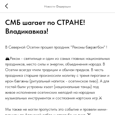
Новости Федерации
СМБ шагает по СТРАНЕ!
Владикавказ!
В Северной Осетии прошел праздник "Рекомы бæрæгбон" !
🏔Реком - святилище и один из самых главных национальных
праздников, место силы и энергии, объединения народа. В
Осетии всегда чтили традиции и обычаи предков. В честь
праздника старшие произносили молитву с тремя пирогами и
ирон бæгæны (ритуальный напиток - осетинское пиво). А для
гостей были устроены хъазт (национальные танцы) под
живое исполнение осетинских мелодий на народных
музыкальных инструментах и состязания нартских игр.⚔
Мы также не могли пропустить это событие и провели мини-
турниры по Аланской сабле и стрельбе из лука. 🏹