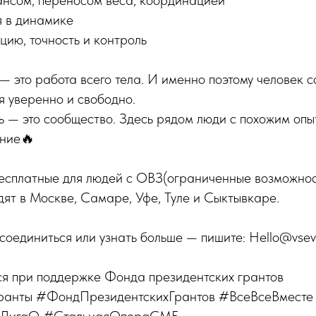
ансом, переносом веса, координацией
я в динамике
ию, точность и контроль
 это работа всего тела. И именно поэтому человек 
я уверенно и свободно.
 — это сообщество. Здесь рядом люди с похожим опы
ание🔥
есплатные для людей с ОВЗ(ограниченные возможност
ят в Москве, Самаре, Уфе, Туле и Сыктывкаре.
исоединиться или узнать больше — пишите: Hello@vsev
ся при поддержке Фонда президентских грантов
ранты #ФондПрезидентскихГрантов #ВсеВсеВмест