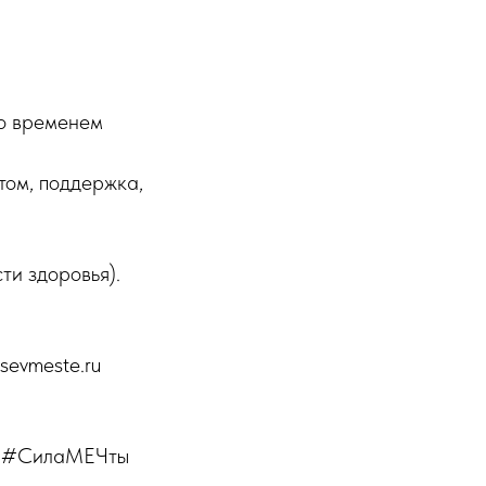
со временем
том, поддержка,
и здоровья).
sevmeste.ru
е #СилаМЕЧты