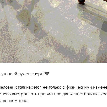
путацией нужен спорт?💙
еловек сталкивается не только с физическими измене
аново выстраивать правильное движение: баланс, ко
ственном теле.