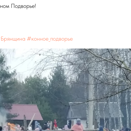
ном Подворье!
Брянщина
#конное_подворье