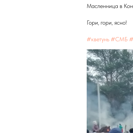
Масленница в Кон
Гори, гори, ясно!
#кветунь
#СМБ
#