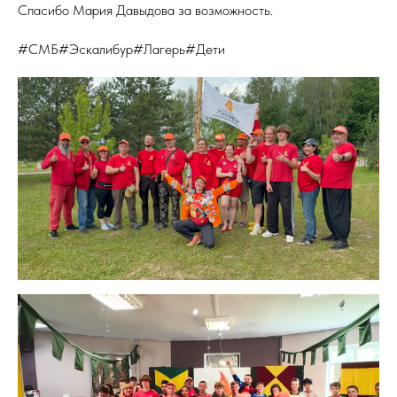
Спасибо Мария Давыдова за возможность.
#СМБ#Эскалибур#Лагерь#Дети