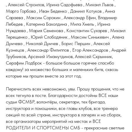
, Алексей Строилов, Ирина Садофьева , Михаил Львов ,
Марго Горбова , Иван Беденко , Даниил Котуков , Анна
Сараева , Максим Сорокин , Александр Ефин, Владимир
Лебедев , Катерина Бахолдина , Мила Хмель , Ирина
Нуждаева , Мария Семенова , Константин Сухарев , Михаил
Терещенко , Юрий Слободяник , Максим Синькевич , Алена
Думчева , Николай Думчев , Борис Першин , Алексей
Кузнецов , Александр Филиппов , Егор Александров , Андрей
Трубников, Арсений Имамутдинов, Алексей Скрынник,
Серафим Лодброк - большое большое горячее спасибо
каждому! за множество больших и маленьких битв, сквозь
которые мы прошли вместе за этот год.
Перечислить всех невозможно, увы. Прошу прощения, что не
всех тегнула в посте. Благодарности достойны ВСЕ наши
судьи ФСМБР, волонтёры, секретари, тех бригада,
инструктора и помощники, все главы клубов, все тренера
секций по всей стране, инструктора в лагерях и на сборах,
все организаторы мероприятий на местах и ВСЕ
РОДИТЕЛИ И СПОРТСМЕНЫ СМБ - прекрасные светлые