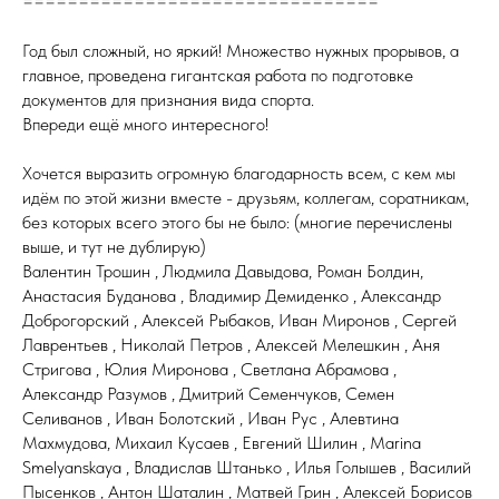
================================
Год был сложный, но яркий! Множество нужных прорывов, а
главное, проведена гигантская работа по подготовке
документов для признания вида спорта.
Впереди ещё много интересного!
Хочется выразить огромную благодарность всем, с кем мы
идём по этой жизни вместе - друзьям, коллегам, соратникам,
без которых всего этого бы не было: (многие перечислены
выше, и тут не дублирую)
Валентин Трошин , Людмила Давыдова, Роман Болдин,
Анастасия Буданова , Владимир Демиденко , Александр
Доброгорский , Алексей Рыбаков, Иван Миронов , Сергей
Лаврентьев , Николай Петров , Алексей Мелешкин , Аня
Стригова , Юлия Миронова , Светлана Абрамова ,
Александр Разумов , Дмитрий Семенчуков, Семен
Селиванов , Иван Болотский , Иван Рус , Алевтина
Махмудова, Михаил Кусаев , Евгений Шилин , Marina
Smelyanskaya , Владислав Штанько , Илья Голышев , Василий
Пысенков , Антон Шаталин , Матвей Грин , Алексей Борисов