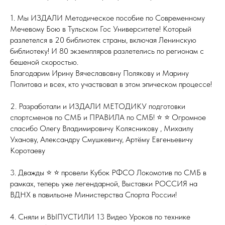
1. Мы ИЗДАЛИ Методическое пособие по Современному
Мечевому Бою в Тульском Гос Университете! Который
разлетелся в 20 библиотек страны, включая Ленинскую
библиотеку! И 80 экземпляров разлетелись по регионам с
бешеной скоростью.
Благодарим Ирину Вячеславовну Полякову и Марину
Политова и всех, кто участвовал в этом эпическом процессе!
2. Разработали и ИЗДАЛИ МЕТОДИКУ подготовки
спортсменов по СМБ и ПРАВИЛА по СМБ! ⭐️ ⭐️ Огромное
спасибо Олегу Владимировичу Колясникову , Михаилу
Уханову, Александру Смушкевичу, Артёму Евгеньевичу
Коротаеву
3. Дважды ⭐️ ⭐️ провели Кубок РФСО Локомотив по СМБ в
рамках, теперь уже легендарной, Выставки РОССИЯ на
ВДНХ в павильоне Министерства Спорта России!
4. Сняли и ВЫПУСТИЛИ 13 Видео Уроков по технике