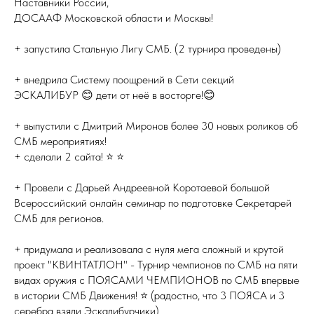
Наставники России,
ДОСААФ Московской области и Москвы!
+ запустила Стальную Лигу СМБ. (2 турнира проведены)
+ внедрила Систему поощрений в Сети секций
ЭСКАЛИБУР 😊 дети от неё в восторге!😊
+ выпустили с Дмитрий Миронов более 30 новых роликов об
СМБ мероприятиях!
+ сделали 2 сайта! ⭐️ ⭐️
+ Провели с Дарьей Андреевной Коротаевой большой
Всероссийский онлайн семинар по подготовке Секретарей
СМБ для регионов.
+ придумала и реализовала с нуля мега сложный и крутой
проект "КВИНТАТЛОН" - Турнир чемпионов по СМБ на пяти
видах оружия с ПОЯСАМИ ЧЕМПИОНОВ по СМБ впервые
в истории СМБ Движения! ⭐️ (радостно, что 3 ПОЯСА и 3
серебра взяли Эскалибурчики)