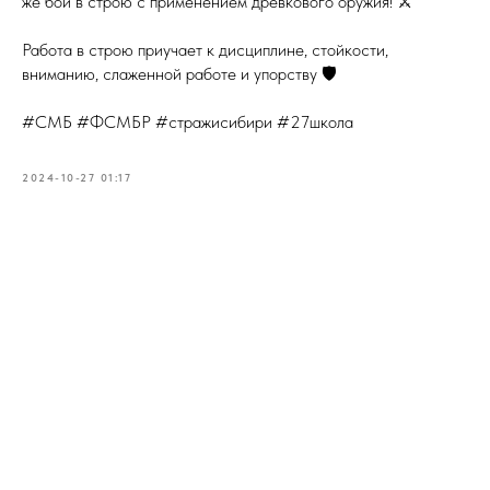
же бои в строю с применением древкового оружия! ⚔️
Работа в строю приучает к дисциплине, стойкости,
вниманию, слаженной работе и упорству 🛡
#СМБ #ФСМБР #стражисибири #27школа
2024-10-27 01:17