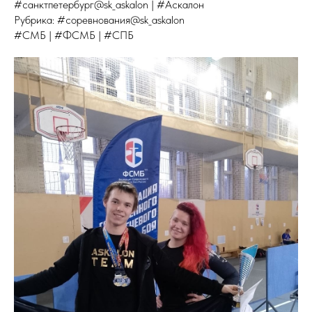
#санктпетербург@sk_askalon | #Аскалон
Рубрика: #соревнования@sk_askalon
#СМБ | #ФСМБ | #СПБ