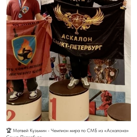
🏆 Матвей Кузьмин - Чемпион мира по СМБ из «Аскалона»