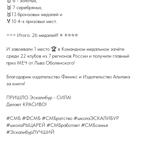
🥇 6 - золотых,
🥈 7 серебряных,
🥉13 бронзовых медалей и
🏅10 4-х призовых мест.
=== Итого: 26 медалей!! ⭐️ ⭐️⭐️⭐️⭐️
И завоевали 1 место 🏆 в Командном медальном зачёте
среди 22 клубов из 7 регионов России и получили главный
приз МЕЧ от Льва Оболенского!
Благодарим издательство Феникс и Издательство Альпака
за книги!
ПРИШЛО Эскалибур - СИЛА!
Делает КРАСИВО!
#СМБ #ФСМБ #СМБратство #школаЭСКАЛИБУР
#школаРЫЦАРЕЙ #СМБработает #СМБсемья
#ЭскалибурЛУЧШИЙ