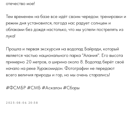
отечество мое!
Тем временем на базе все идёт своим чередом: тренировки и
режим дня установился, погода нас радует солнцем и
облаками без дождя настолько, что мы успели пострелять из
лука!
Прошла и первая экскурсия на водопад Байради, который
является частью национального парка "Алания". Его высота
примерно 20 метров, а ширина около 8. Водопад берёт своё
начало на реке Хуракомидон. Фотографии не передают
всего величия природы и гор, но мы очень старались!
#ФСМБР #СМБ #Аскалон #Сборы
2025-08-06 20:58