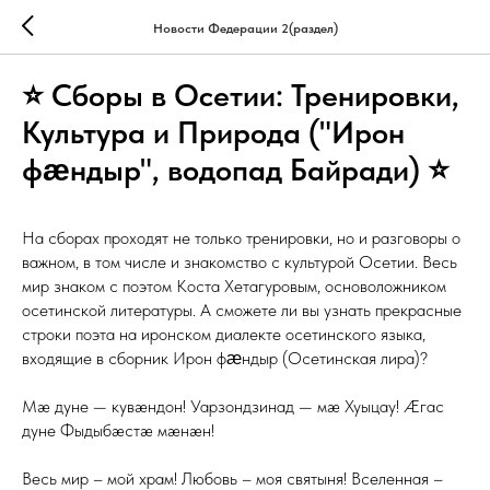
Новости Федерации 2(раздел)
⭐ Сборы в Осетии: Тренировки,
Культура и Природа ("Ирон
фӕндыр", водопад Байради) ⭐
На сборах проходят не только тренировки, но и разговоры о
важном, в том числе и знакомство с культурой Осетии. Весь
мир знаком с поэтом Коста Хетагуровым, основоложником
осетинской литературы. А сможете ли вы узнать прекрасные
строки поэта на иронском диалекте осетинского языка,
входящие в сборник Ирон фӕндыр (Осетинская лира)?
Мæ дуне — кувæндон! Уарзондзинад — мæ Хуыцау! Æгас
дуне Фыдыбæстæ мæнæн!
Весь мир – мой храм! Любовь – моя святыня! Вселенная –