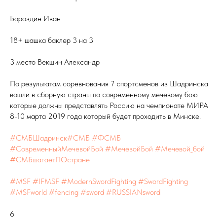
Бороздин Иван
18+ шашка баклер 3 на 3
3 место Векшин Александр
По результатам соревнования 7 спортсменов из Шадринска
вошли в сборную страны по современному мечевому бою
которые должны представлять Россию на чемпионате МИРА
8-10 марта 2019 года который будет проходить в Минске.
#СМБШадринск
#СМБ
#ФСМБ
#СовременныйМечевойБой
#МечевойБой
#Мечевой_бой
#СМБшагаетПОстране
#MSF
#IFMSF
#ModernSwordFighting
#SwordFighting
#MSFworld
#fencing
#sword
#RUSSIANsword
6