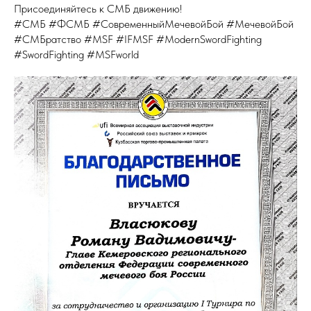
Присоединяйтесь к СМБ движению!
#СМБ #ФСМБ #СовременныйМечевойБой #МечевойБой
#СМБратство #MSF #IFMSF #ModernSwordFighting
#SwordFighting #MSFworld