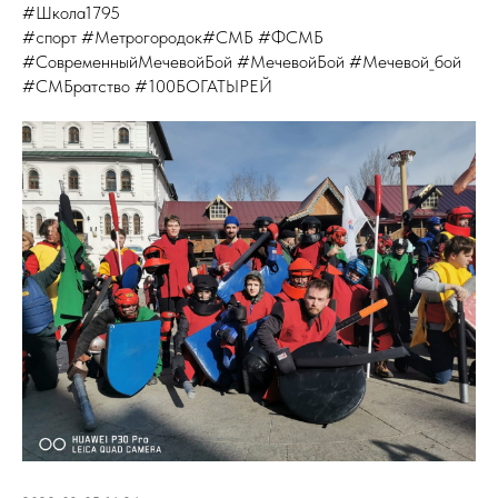
#Школа1795
#спорт #Метрогородок#СМБ #ФСМБ
#СовременныйМечевойБой #МечевойБой #Мечевой_бой
#СМБратство #100БОГАТЫРЕЙ