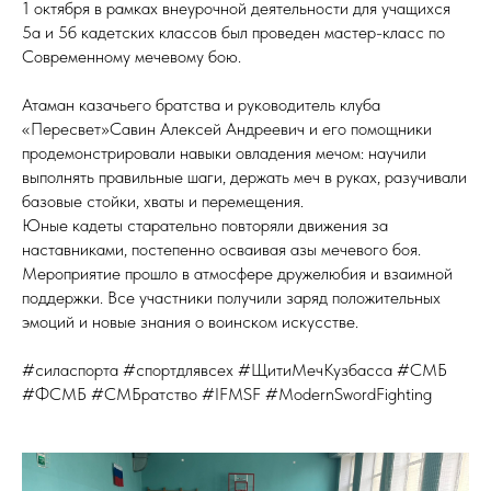
1 октября в рамках внеурочной деятельности для учащихся
5а и 5б кадетских классов был проведен мастер-класс по
Современному мечевому бою.
Атаман казачьего братства и руководитель клуба
«Пересвет»Савин Алексей Андреевич и его помощники
продемонстрировали навыки овладения мечом: научили
выполнять правильные шаги, держать меч в руках, разучивали
базовые стойки, хваты и перемещения.
Юные кадеты старательно повторяли движения за
наставниками, постепенно осваивая азы мечевого боя.
Мероприятие прошло в атмосфере дружелюбия и взаимной
поддержки. Все участники получили заряд положительных
эмоций и новые знания о воинском искусстве.
#силаспорта #спортдлявсех #ЩитиМечКузбасса #СМБ
#ФСМБ #СМБратство #IFMSF #ModernSwordFighting