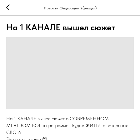
Новости Федерации 2(раздел)
На 1 КАНАЛЕ вышел сюжет
На 1 КАНАЛЕ вышел сюжет о СОВРЕМЕННОМ
МЕЧЕВОМ БОЕ в программе "Будем ЖИТЬ!" о ветеранах
СВО ⭐️
Это потрясающе 😊