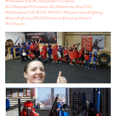
#Мечевой_бой
#СМБшагаетПОстране
#СМБшагаетПОпланете
#СМБратство
#заСМБ
#МЫлюбимСМБ
#MSF
#IFMSF
#ModernSwordFighting
#SwordFighting
#RUSSIANsword
#fencing
#sword
#MSFworld