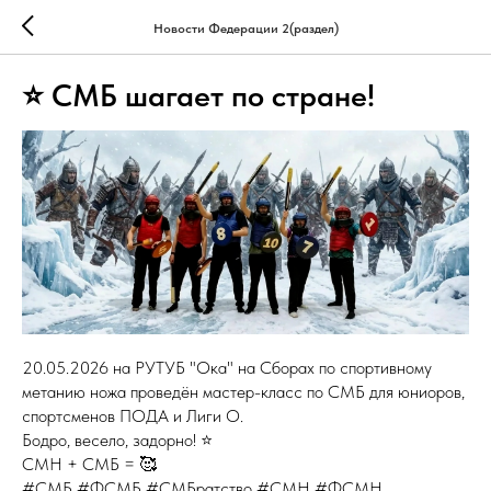
Новости Федерации 2(раздел)
⭐ СМБ шагает по стране!
20.05.2026 на РУТУБ "Ока" на Сборах по спортивному
метанию ножа проведён мастер-класс по СМБ для юниоров,
спортсменов ПОДА и Лиги О.
Бодро, весело, задорно! ⭐️
СМН + СМБ = 🥰
#СМБ #ФСМБ #СМБратство #СМН #ФСМН