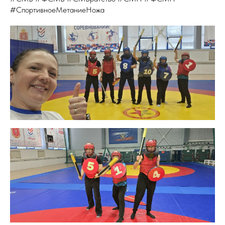
#СпортивноеМетаниеНожа