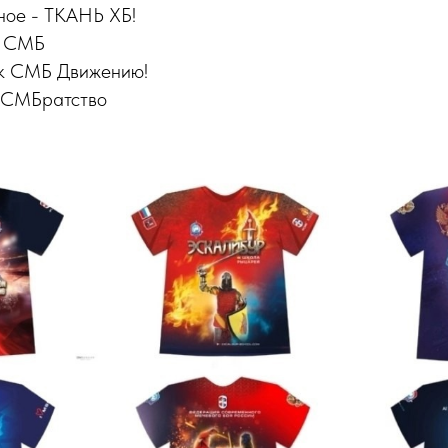
ное - ТКАНЬ ХБ!
 СМБ
 к СМБ Движению!
МБратство