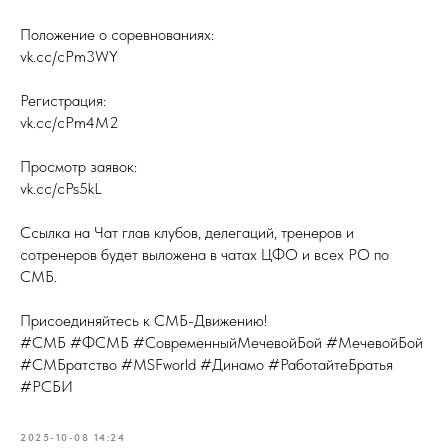
Положение о соревнованиях:
vk.cc/cPm3WY
Регистрация:
vk.cc/cPm4M2
Просмотр заявок:
vk.cc/cPs5kL
Ссылка на Чат глав клубов, делегаций, тренеров и
сотренеров будет выложена в чатах ЦФО и всех РО по
СМБ.
Присоединяйтесь к СМБ-Движению!
#СМБ #ФСМБ #СовременныйМечевойБой #МечевойБой
#СМБратство #MSFworld #Динамо #РаботайтеБратья
#РСБИ
2025-10-08 14:24