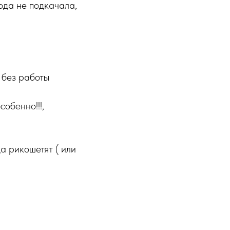
ода не подкачала,
 без работы
обенно!!!,
а рикошетят ( или