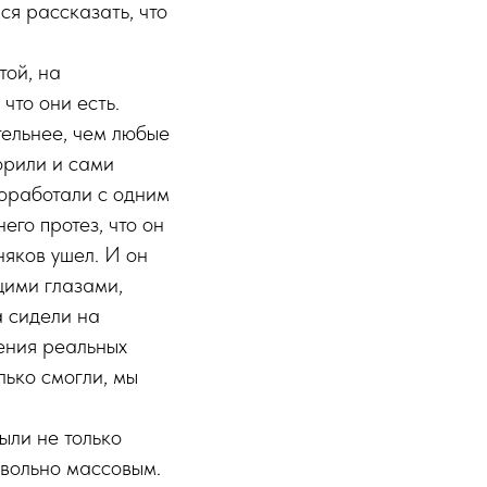
ся рассказать, что
той, на
что они есть.
тельнее, чем любые
орили и сами
поработали с одним
его протез, что он
няков ушел. И он
ящими глазами,
а сидели на
чения реальных
лько смогли, мы
ыли не только
вольно массовым.