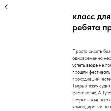
Тренера 
класс для
ребята п
Просто сидеть без 
одновременно неск
успеть везде не п
прошли фестиваль 
проходивший, естес
Тверь я езжу суди
фестивалях. А Тула
всерьез начинаю с
командировки на о