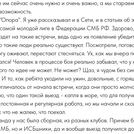
то им сейчас очень нужно и очень важно, а мы стараем
 возможность.
"Опора". Я уже рассказывал и в Сети, и в статьях об э
самой молодой лиге в Федерации СМБ РФ. Здорово, 
ездят на такие встречи, ведь одно их появление убеди
то такие люди реально существуют. Посмотрели, погов
у оживают, перестают стесняться. Ух, как мы вчера 
лся! Человек в процессе боя реально забывал, что у н
ого по идее не может. Не может? Щаз, я чудом без си
 И то, как ребята уходили на ужин, довольные, с гор
отличалось от начала встречи, когда они просто молч
о, что один такой выезд - капля в море, что для полу
 постоянная и регулярная работа, но мы начали и ско
 что не жалею, что поехал.
анда у нас была сборная, из разных клубов. Причем б
МБ, но и ИСБшники, да и вообще выезд получился до