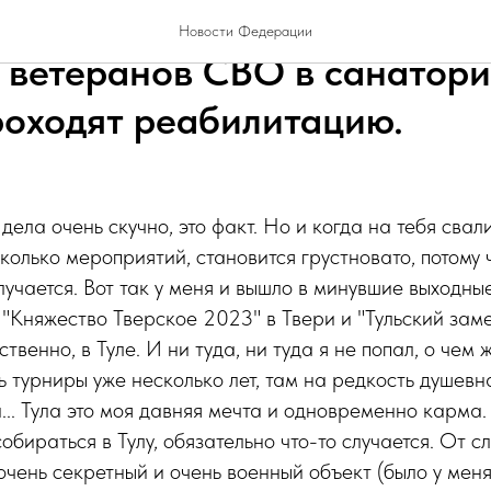
и бойцы ФСМБР провели ма
Новости Федерации
 ветеранов СВО в санатори
роходят реабилитацию.
дела очень скучно, это факт. Но и когда на тебя свал
олько мероприятий, становится грустновато, потому 
олучается. Вот так у меня и вышло в минувшие выходн
"Княжество Тверское 2023" в Твери и "Тульский зам
твенно, в Туле. И ни туда, ни туда я не попал, о чем 
ть турниры уже несколько лет, там на редкость душев
... Тула это моя давняя мечта и одновременно карма.
обираться в Тулу, обязательно что-то случается. От с
чень секретный и очень военный объект (было у меня