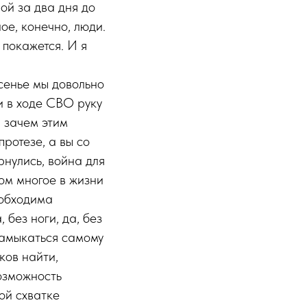
ой за два дня до
ное, конечно, люди.
 покажется. И я
есенье мы довольно
и в ходе СВО руку
, зачем этим
ротезе, а вы со
рнулись, война для
ом многое в жизни
еобходима
 без ноги, да, без
замыкаться самому
ков найти,
озможность
ой схватке