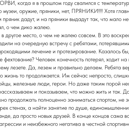
ОРВИ, когда я в прошлом году свалился с температур
о музеи, оружие, пряники, нет, ПРЯНИКИ!!!! Хотя глав
и пряник дадут, и на пряники выдадут так, что мало не
ал, о чем дико жалею.
 в другое место, о чем не жалею совсем. В это воскр
здили на очередную встречу с ребятами, потерявшим
 проходящими лечение и протезирование. Казалось бы
е фехтование? Человек конечность потерял, ходит на п
ему лезете. Да, лезем и правильно делаем. Ребята ве
но жизнь то продолжается. Им сейчас непросто, слишк
ойцы, железные люди, герои. Но даже таким порой н
ассказываем и показываем, что можно жить и так. Да,
жно продолжать полноценно заниматься спортом, не 
ырех стенах, а найти занятие по душе, единомышленни
нде, да просто новых друзей. В конце концов сама в
агрессии и неизбежного негатива в честной спортивн