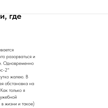
стер-
и, где
ивается
что разорваться и
ые. Одновременно
ес-2"
жутко жалею. В
ная обстановка на
 Как только я
лужебной
 в жизни и такое)