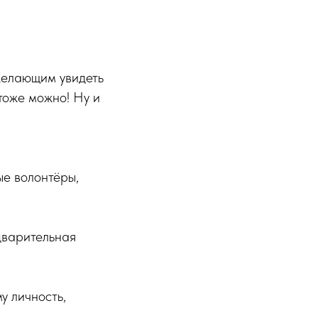
желающим увидеть
тоже можно! Ну и
ые волонтёры,
дварительная
у личность,