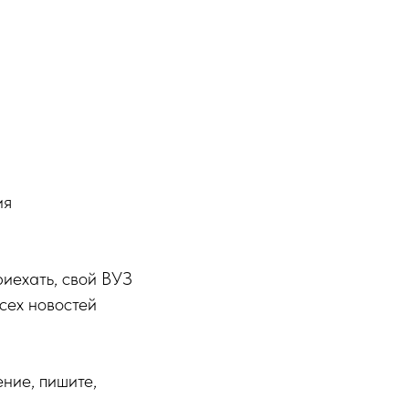
ия
риехать, свой ВУЗ
всех новостей
ние, пишите,