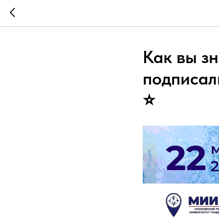
Как вы з
подписал
⭐️