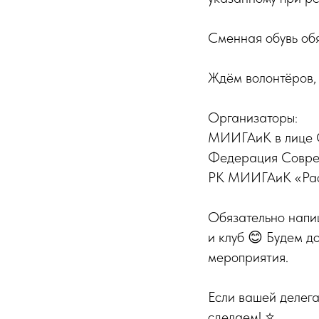
Сменная обувь обя
Ждём волонтёров, 
Организаторы:
МИИГАиК в лице 
Федерация Соврем
РК МИИГАиК «Раск
Обязательно напиш
и клуб 😊 Будем до
мероприятия.
Если вашей делег
сделаем! ⭐️