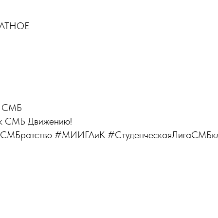
ЛАТНОЕ
 СМБ
 к СМБ Движению!
Братство #МИИГАиК #СтуденческаяЛигаСМБкл