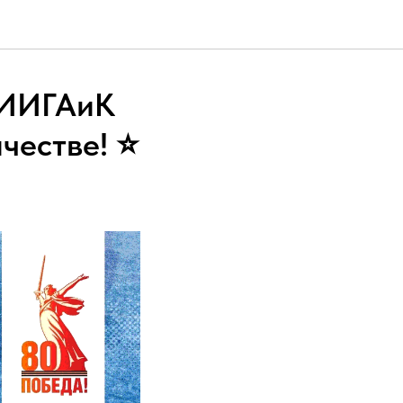
МИИГАиК
естве! ⭐️