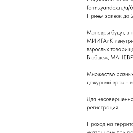
forms.yandex.ru/u/
Прием заявок до 
Маневры будут, в
МИИГАиК изнутри,
взрослых товарищ
В общем, МАНЕВР
Множество разных 
дежурный врач - вс
Для несовершенно
регистрация.
Проход на террит
указанному при ре