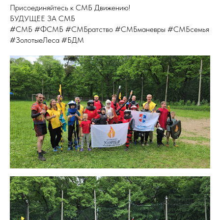
Присоединяйтесь к СМБ Движению!
БУДУЩЕЕ ЗА СМБ
#СМБ #ФСМБ #СМБратство #СМБманевры #СМБсемья
#ЗолотыеЛеса #БДМ