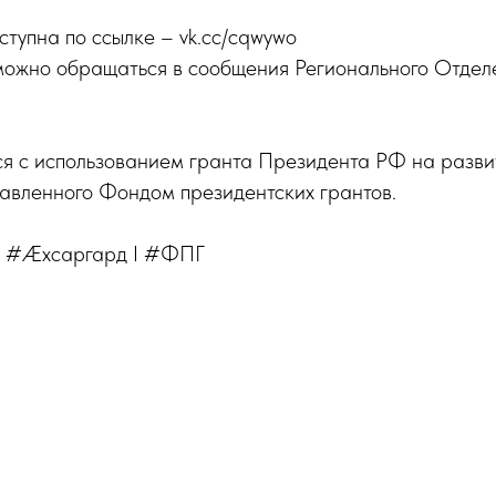
ступна по ссылке – vk.cc/cqwywo
можно обращаться в сообщения Регионального Отде
ся с использованием гранта Президента РФ на разви
тавленного Фондом президентских грантов.
 #Æхсаргард I #ФПГ