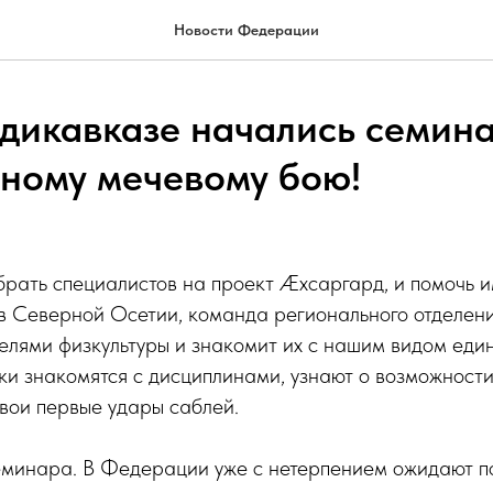
Новости Федерации
адикавказе начались семин
ному мечевому бою!
абрать специалистов на проект Æхсаргард, и помочь 
 в Северной Осетии, команда регионального отделе
телями физкультуры и знакомит их с нашим видом еди
и знакомятся с дисциплинами, узнают о возможности
вои первые удары саблей.
еминара. В Федерации уже с нетерпением ожидают п