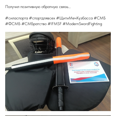
Получил позитивную обратную связь...
#силаспорта #спортдлявсех #ЩитиМечКузбасса #СМБ
#ФСМБ #СМБратство #IFMSF #ModernSwordFighting