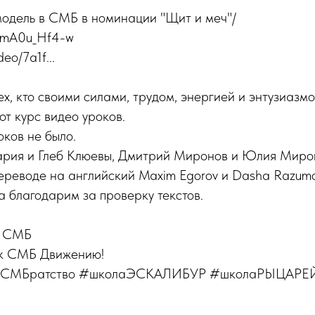
одель в СМБ в номинации "Щит и меч"/
MmA0u_Hf4-w
deo/7a1f...
 кто своими силами, трудом, энергией и энтузиазмо
от курс видео уроков.
оков не было.
ария и Глеб Клюевы, Дмитрий Миронов и Юлия Мирон
переводе на английский Maxim Egorov и Dasha Razum
 благодарим за проверку текстов.
 СМБ
 к СМБ Движению!
МБратство #школаЭСКАЛИБУР #школаРЫЦАРЕ