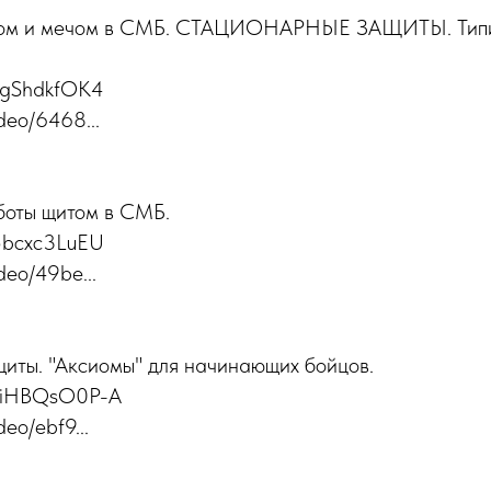
итом и мечом в СМБ. СТАЦИОНАРНЫЕ ЗАЩИТЫ. Типи
_BgShdkfOK4
ideo/6468...
боты щитом в СМБ.
-5bcxc3LuEU
ideo/49be...
иты. "Аксиомы" для начинающих бойцов.
/WiHBQsO0P-A
deo/ebf9...