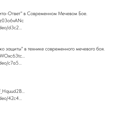
та-Ответ" в Современном Мечевом Бое.
Ibz03o6vANc
ideo/d3c2...
ко защиты" в технике современного мечевого боя.
uWOxc63tc...
ideo/c7a5...
F_Hquud2B...
ideo/42c4...