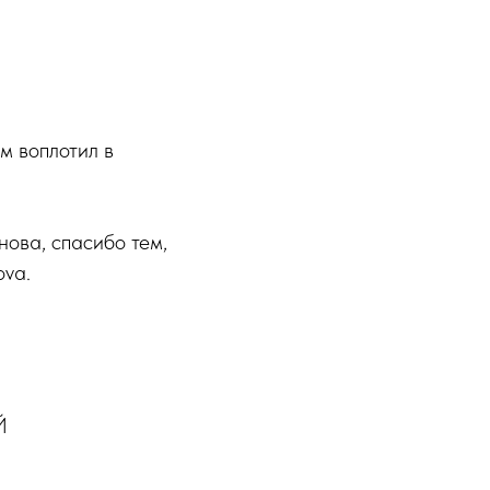
м воплотил в
ова, спасибо тем,
ova.
Й