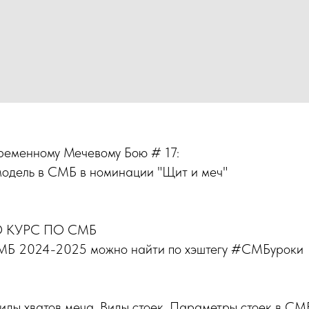
ременному Мечевому Бою # 17:
одель в СМБ в номинации "Щит и меч"
 КУРС ПО СМБ
СМБ 2024-2025 можно найти по хэштегу #СМБуроки
иды хватов меча. Виды стоек. Параметры стоек в СМ