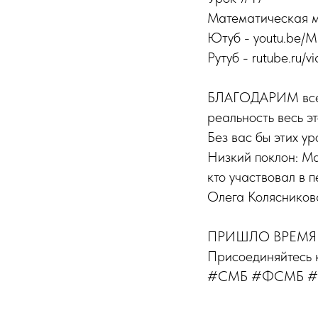
Математическая м
Ютуб - youtu.be/
Рутуб - rutube.ru/vi
БЛАГОДАРИМ всех,
реальность весь эт
Без вас бы этих ур
Низкий поклон: М
кто участвовал в 
Олега Колясникова
ПРИШЛО ВРЕМЯ
Присоединяйтесь
#СМБ #ФСМБ #С