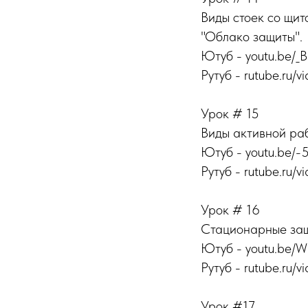
Виды стоек со щ
"Облако защиты".
Ютуб - youtu.be/
Рутуб - rutube.ru/v
Урок # 15
Виды активной ра
Ютуб - youtu.be/
Рутуб - rutube.ru/v
Урок # 16
Стационарные защ
Ютуб - youtu.be
Рутуб - rutube.ru/vi
Урок #17