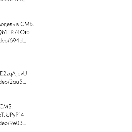
одель в СМБ.
xQb1ER74Oto
ideo/694d...
_VE2zqA_pvU
ideo/2aa5...
 СМБ.
bTJkJPyP14
ideo/9e03...