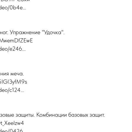
ideo/0b4e...
ног. Упражнение "Удочка".
/CMwemDfZEwE
ideo/e246...
ния меча.
95IGl3yfM9s
deo/c124...
зовые защиты. Комбинации базовых защит.
Ot_Xeelzw4
ideo/0426...