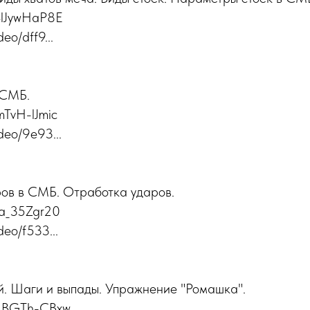
SlJywHaP8E
deo/dff9...
 СМБ.
mTvH-lJmic
ideo/9e93...
ров в СМБ. Отработка ударов.
Fa_35Zgr20
deo/f533...
. Шаги и выпады. Упражнение "Ромашка".
c2BGTh-CBxw