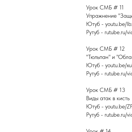
Урок СМБ # 11
Упражнение "Защи
Ютуб - youtu.be/
Рутуб - rutube.ru/v
Урок СМБ # 12
"Тюльпан" и "Обла
Ютуб - youtu.be/x
Рутуб - rutube.ru/v
Урок СМБ # 13
Виды атак в кисть
Ютуб - youtu.be/Z
Рутуб - rutube.ru/v
Урок # 14