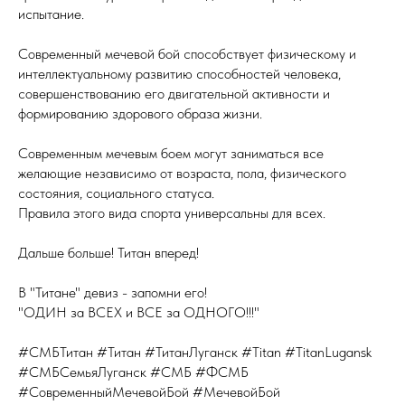
испытание.
Современный мечевой бой способствует физическому и
интеллектуальному развитию способностей человека,
совершенствованию его двигательной активности и
формированию здорового образа жизни.
Современным мечевым боем могут заниматься все
желающие независимо от возраста, пола, физического
состояния, социального статуса.
Правила этого вида спорта универсальны для всех.
Дальше больше! Титан вперед!
В "Титане" девиз - запомни его!
"ОДИН за ВСЕХ и ВСЕ за ОДНОГО!!!"
#СМБТитан #Титан #ТитанЛуганск #Titan #TitanLugansk
#СМБСемьяЛуганск #СМБ #ФСМБ
#СовременныйМечевойБой #МечевойБой