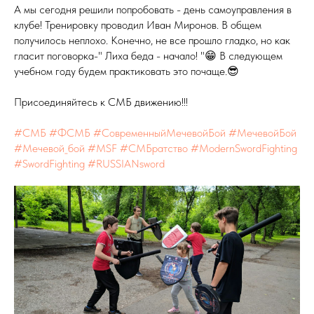
А мы сегодня решили попробовать - день самоуправления в
клубе! Тренировку проводил Иван Миронов. В общем
получилось неплохо. Конечно, не все прошло гладко, но как
гласит поговорка-" Лиха беда - начало! "😁 В следующем
учебном году будем практиковать это почаще.😎
Присоединяйтесь к СМБ движению!!!
#СМБ
#ФСМБ
#СовременныйМечевойБой
#МечевойБой
#Мечевой_бой
#MSF
#СМБратство
#ModernSwordFighting
#SwordFighting
#RUSSIANsword