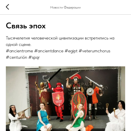
Новости Федерации
Связь эпох
Тысячелетия человеческой цивилизации встретились на
одной сцене.
#ancientrome #ancientdance #egipt #veterumchorus
#centurión #spqr