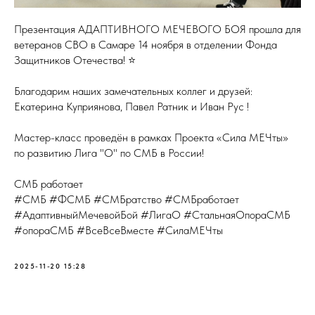
Презентация АДАПТИВНОГО МЕЧЕВОГО БОЯ прошла для
ветеранов СВО в Самаре 14 ноября в отделении Фонда
Защитников Отечества! ⭐️
Благодарим наших замечательных коллег и друзей:
Екатерина Куприянова, Павел Ратник и Иван Рус !
Мастер-класс проведён в рамках Проекта «Сила МЕЧты»
по развитию Лига "О" по СМБ в России!
СМБ работает
#СМБ #ФСМБ #СМБратство #СМБработает
#АдаптивныйМечевойБой #ЛигаО #СтальнаяОпораСМБ
#опораСМБ #ВсеВсеВместе #СилаМЕЧты
2025-11-20 15:28