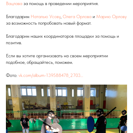
Вацлава
за помощь в проведении мероприятия.
Благодарим
Наталью Усову
,
Олега Орлова
и
Марию Орлову
за возможность попробовать новый формат.
Благодарим наших координаторов площадки за помощь и
позитив.
Если вы хотите организовать на своем мероприятии
подобное, обращайтесь, поможем.
Фото:
vk.com/album-139588478_2703...