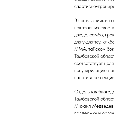
спортивно‑тренир
В состязаниях и п
показавших свое м
дзюдо, самбо, гре
джиу‑джитсу, кикб
ММА, тайском бок
Тамбовской облас
соответствует цел
популяризацию на
спортивные секции
Отдельная благод
Тамбовской облас
Михаил Медведев 
поддержку и орга