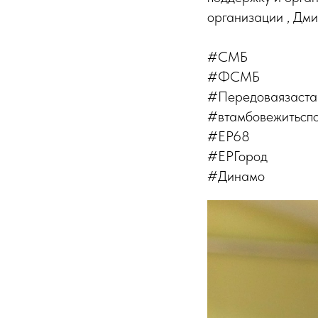
организации , Дми
#СМБ
#ФСМБ
#Передоваязаста
#втамбовежитьсп
#ЕР68
#ЕРГород
#Динамо