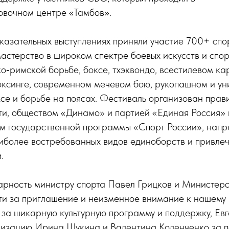
овочном центре «Тамбов».
оказательных выступлениях приняли участие 700+ спо
астерство в широком спектре боевых искусств и спор
ко‑римской борьбе, боксе, тхэквондо, всестилевом ка
оксинге, современном мечевом бою, рукопашном и у
се и борьбе на поясах. Фестиваль организован прав
ти, обществом «Динамо» и партией «Единая Россия» 
ям государственной программы «Спорт России», нап
иболее востребованных видов единоборств и привле
.
арность министру спорта Павел Грицков и Министерс
ти за приглашение и неизменное внимание к нашему 
за шикарную культурную программу и поддержку, Евг
низацию Ирина Щукина и Валентина Коленченко за п