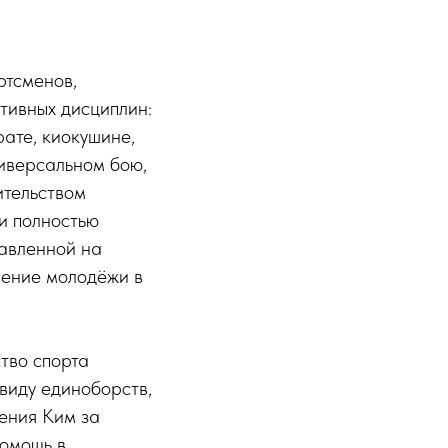
ртсменов,
тивных дисциплин:
рате, киокушине,
ниверсальном бою,
ительством
и полностью
равленной на
чение молодёжи в
тво спорта
виду единоборств,
ения Ким за
омощь в