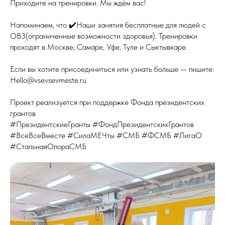
Приходите на тренировки. Мы ждём вас!
Напоминаем, что ✔️Наши занятия бесплатные для людей с
ОВЗ(ограниченные возможности здоровья). Тренировки
проходят в Москве, Самаре, Уфе, Туле и Сыктывкаре.
Если вы хотите присоединиться или узнать больше — пишите:
Hello@vsevsevmeste.ru
Проект реализуется при поддержке Фонда президентских
грантов
#ПрезидентскиеГранты #ФондПрезидентскихГрантов
#ВсеВсеВместе #СилаМЕЧты #СМБ #ФСМБ #ЛигаО
#СтальнаяОпораСМБ