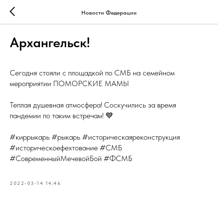
Новости Федерации
Архангельск!
Сегодня стояли с площадкой по СМБ на семейном
мероприятии ПОМОРСКИЕ МАМЫ
Теплая душевная атмосфера! Соскучились за время
пандемии по таким встречам! 💙
#киррыкарь #рыкарь #историческаяреконструкция
#историческоефехтование #СМБ
#СовременныйМечевойБой #ФСМБ
2022-03-14 14:46