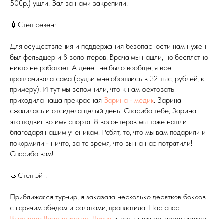
500р.) ушли. Зал за нами закрепили.
💉Степ севен:
Для осуществления и поддержания безопасности нам нужен
был фельдшер и 8 волонтеров. Врача мы нашли, но бесплатно
никто не работает. А денег не было вообще, я все
проплачивала сама (судьи мне обошлись в 32 тыс. рублей, к
примеру). И тут мы вспомнили, что к нам фехтовать
приходила наша прекрасная
Зарина - медик
. Зарина
сжалилась и отсидела целый день! Спасибо тебе, Зарина,
это подвиг во имя спорта! 8 волонтеров мы тоже нашли
благодаря нашим ученикам! Ребят, то, что мы вам подарили и
покормили - ничто, за то время, что вы на нас потратили!
Спасибо вам!
🍲Степ эйт:
Приближался турнир, я заказала несколько десятков боксов
с горячим обедом и салатами, проплатила. Нас спас
Владимир Владимирович Лаппо
и все в нужное время привез