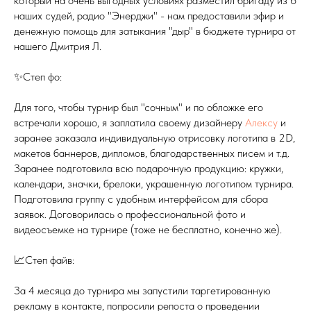
который на очень выгодных условиях разместил бригаду из 6
наших судей, радио "Энерджи" - нам предоставили эфир и
денежную помощь для затыкания "дыр" в бюджете турнира от
нашего Дмитрия Л.
✨Степ фо:
Для того, чтобы турнир был "сочным" и по обложке его
встречали хорошо, я заплатила своему дизайнеру
Алексу
и
заранее заказала индивидуальную отрисовку логотипа в 2D,
макетов баннеров, дипломов, благодарственных писем и т.д.
Заранее подготовила всю подарочную продукцию: кружки,
календари, значки, брелоки, украшенную логотипом турнира.
Подготовила группу с удобным интерфейсом для сбора
заявок. Договорилась о профессиональной фото и
видеосъемке на турнире (тоже не бесплатно, конечно же).
📈Степ файв:
За 4 месяца до турнира мы запустили таргетированную
рекламу в контакте, попросили репоста о проведении