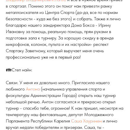
в спортзал. Помимо этого он помог нам привезти рамку
металлоискателя из Центра Спорта (да-да, все по нормам
безопасности - куда же без этого) и собрать. Также я лично
благодарю нашего замдиректора Дома Бокса - Ирину
Ивановну за помощь, реальную помощь, прям руками в
подготовке зала к турниру. За хорошую скидку в аренде
микрофонов, колонок, пульта и их настройки- респект
Спартаку Заветному, который выручает меня очень
профессионально уже не в первый раз!
👪Степ найн:
Связи. У меня их довольно много. Пригласила нашего
любимого
Антона
(начальника управления спорта и
физкультуры Администрации Города) открыть наш турнир
небольшой речью. Антон согласился и прекрасно открыл
турнир - спасибо тебе, огромное! К нам пришел, несмотря на
температуру наш фехтовальщик, депутат Молоджежного
Парламента Республики Карелия
Саша Хауринен
и лично
вручал медали победителям и призерам. Саша, ты -