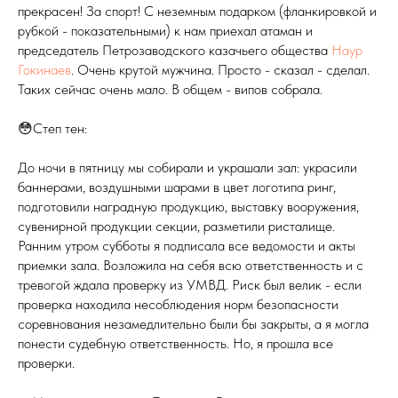
прекрасен! За спорт! С неземным подарком (фланкировкой и
рубкой - показательными) к нам приехал атаман и
председатель Петрозаводского казачьего общества
Наур
Гокинаев
. Очень крутой мужчина. Просто - сказал - сделал.
Таких сейчас очень мало. В общем - випов собрала.
😳Степ тен:
До ночи в пятницу мы собирали и украшали зал: украсили
баннерами, воздушными шарами в цвет логотипа ринг,
подготовили наградную продукцию, выставку вооружения,
сувенирной продукции секции, разметили ристалище.
Ранним утром субботы я подписала все ведомости и акты
приемки зала. Возложила на себя всю ответственность и с
тревогой ждала проверку из УМВД. Риск был велик - если
проверка находила несоблюдения норм безопасности
соревнования незамедлительно были бы закрыты, а я могла
понести судебную ответственность. Но, я прошла все
проверки.