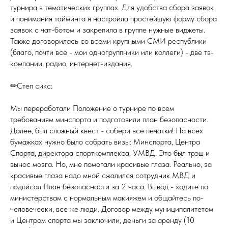
турнира в тематических группах. Для удобства сбора заявок
и понимания тайминга я настроила простейшую форму сбора
заявок с чат-ботом и закрепила в группе нужные виджеты.
Также договорилась со всеми крупными СМИ республики
(благо, почти все - мои одногруппники или коллеги) - две тв-
компании, радио, интернет-издания.
✏Степ сикс:
Мы переработали Положение о турнире по всем
требованиям минспорта и подготовили план безопасности.
Далее, был сложный квест - собери все печатки! На всех
бумажках нужно было собрать визы: Минспорта, Центра
Спорта, директора спорткомплекса, УМВД. Это был трэш и
вынос мозга. Но, мне помогали красивые глаза. Реально, за
красивые глаза надо мной сжалился сотрудник МВД и
подписал План безопасности за 2 часа. Вывод - ходите по
министерствам с нормальным макияжем и общайтесь по-
человечески, все же люди. Договор между муниципалитетом
и Центром спорта мы заключили, деньги за аренду (10