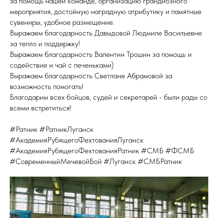
за помощь нашей команде, организацию грандиозного
мероприятия, достойную наградную атрибутику и памятные
сувениры, удобное размещение.
Выражаем благодарность Давыдовой Людмиле Васильевне
за тепло и поддержку!
Выражаем благодарность Валентин Трошин за помощь и
содействие и чай с печеньками)
Выражаем благодарность Светлане Абрамовой за
возможность помогать!
Благодарим всех бойцов, судей и секретарей - были рады со
всеми встретиться!
#Ратник #РатникЛуганск
#АкадемияРубящегоФехтованияЛуганск
#АкадемияРубящегоФехтованияРатник #СМБ #ФСМБ
#СовременныйМечевойБой #Луганск #СМБРатник