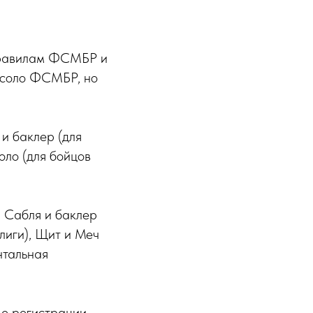
 правилам ФСМБР и
я соло ФСМБР, но
 и баклер (для
соло (для бойцов
, Сабля и баклер
 лиги), Щит и Меч
нтальная
е регистрации.