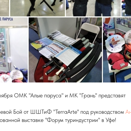
ноября ОМК "Алые паруса" и МК "Грань" представят
вой Бой от ШШТиФ "TerraArte" под руководством
А
ованной выставке "Форум туриндустрии" в Уфе!