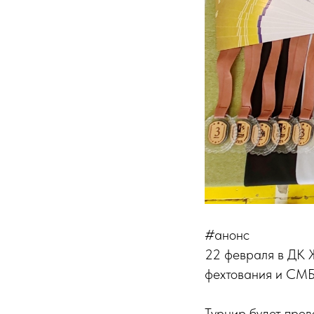
#анонс
22 февраля в ДК Ж
фехтования и СМБ 
Турнир будет про