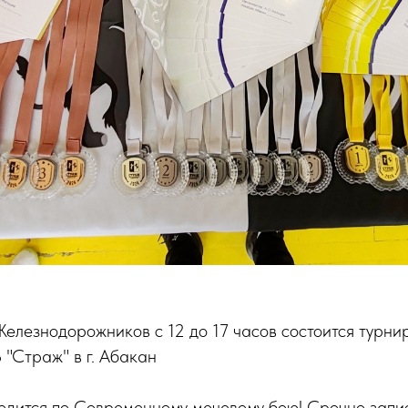
елезнодорожников с 12 до 17 часов состоится турни
"Страж" в г. Абакан
водится по Современному мечевому бою! Срочно запи