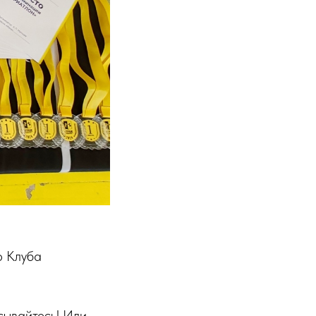
р Клуба
сывайтесь! Или