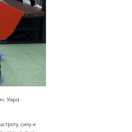
мч. Уара
строту, силу и