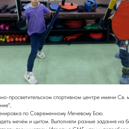
овно-просветительском спортивном центре имени Св. 
ние",
енировка по Современному Мечевому Бою.
адеть мечëм и щитом. Выполняли разные задания на бы