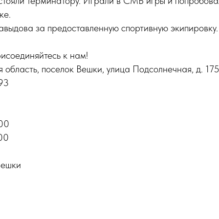
стояли терминатору. Играли в СМБ игры и попробова
ке.
выдова за предоставленную спортивную экипировку.
исоединяйтесь к нам!
 область, поселок Вешки, улица Подсолнечная, д. 17
93
.00
.00
ешки