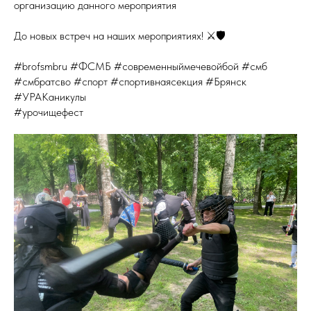
организацию данного мероприятия
До новых встреч на наших мероприятиях! ⚔🛡
#brofsmbru #ФСМБ #современныймечевойбой #смб
#смбратсво #спорт #спортивнаясекция #Брянск
#УРАКаникулы
#урочищефест