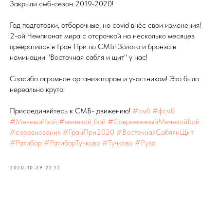
Закрыли смб-сезон 2019-2020!
Год подготовки, отборочные, но covid внёс свои изменения!
2-ой Чемпионат мира с отсрочкой на несколько месяцев
превратился в Гран При по СМБ! Золото и бронза в
номинации "Восточная сабля и щит" у нас!
Спасибо огромное организаторам и участникам! Это было
нереально круто!
Присоединяйтесь к СМБ- движению!
#смб
#фсмб
#МечевойБой
#мечевой_бой
#СовременныйМечевойБой
#соревнования
#ГранПри2020
#ВосточнаяСабляиЩит
#Ратибор
#РатиборТучково
#Тучково
#Руза
2020-10-29 22:12